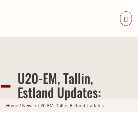
Zum
Inhalt
Haup
springen
U20-EM, Tallin,
Estland Updates:
Home
/
News
/
U20-EM, Tallin, Estland Updates: